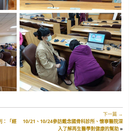
下一篇 →
系列：「經
10/21、10/24參訪戴念國骨科診所、懷寧醫院深
入了解再生醫學對健康的幫助
»