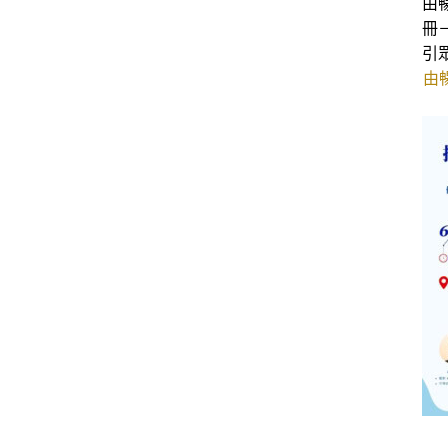
由
冊
引
由