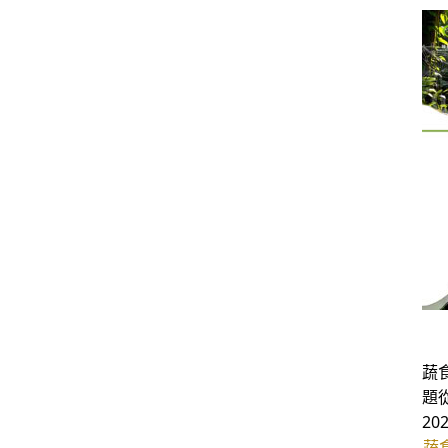
蔬
題
2
蔬