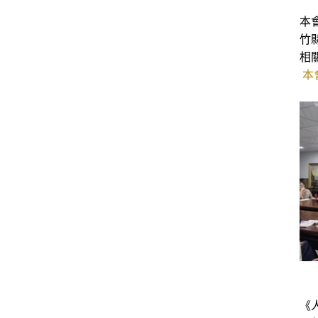
本
竹
相
本
《