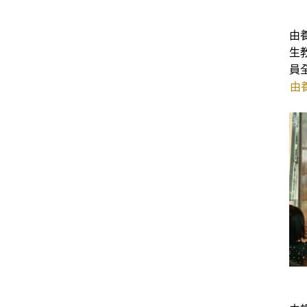
由
生
員
由