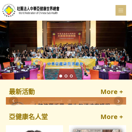
最新活動
More +
功】
4
亞健康名人堂
More +