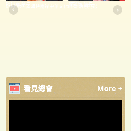
陳訓祥 館長
董延齡 院長
5/11 第三屆海峽兩岸中華文化峰會 活動剪影
1
看見總會
More +