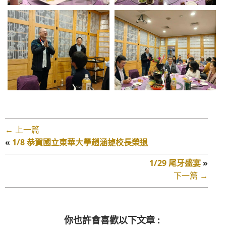
← 上一篇
«
1/8 恭賀國立東華大學趙涵㨗校長榮退
1/29 尾牙盛宴
»
下一篇 →
你也許會喜歡以下文章 :