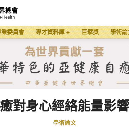
專業委員會
專才資料庫
巨擘獎
學術論
癒對身心經絡能量影
學術論文