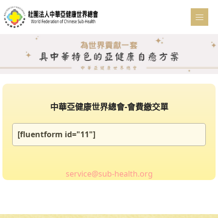
中華亞健康世界總會-會費繳交單
[fluentform id="11"]
service@sub-health.org