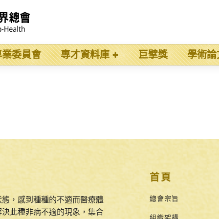
專業委員會
專才資料庫
巨擘獎
學術論
首頁
總會宗旨
狀態，感到種種的不適而醫療體
解決此種非病不適的現象，集合
組織架構