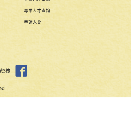
專業人才查詢
申請入會
號3樓
ed