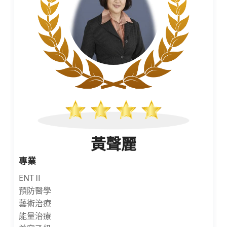
黃聲麗
專業
ENTⅡ
預防醫學
藝術治療
能量治療