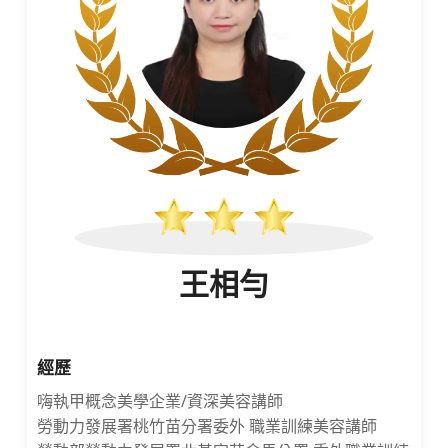
王相勻
經歷
嗨執甲概念美學企業/資深美容講師
勞動力發展署桃竹苗分署委外 職業訓練美容講師