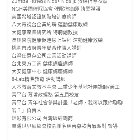
Zumba Fitness Kids+ Kids jr. 教練指導證照
NGH美國催眠協會 催眠療癒師 執業證照
美國希塔認證初階培訓療癒師
八大電視台企業約聘 運動健康教練
大健康產業研究所 特聘副教授
長庚醫院健康促進線上課程 運動健康教練
桃園市政府青年局合作職人講師
台灣任意存公司企業活動講師
台北東方工商 健康講座講師
大安健康中心 健康講座講師
8-Lab精準教育 活動講師
人本教育文教基金會 三重少年基地社團講師/義工
青平台 慕哲政經塾 第五屆校友
青平台 青年社會參與計畫「老師，我可以跟你聊聊
嗎？」負責人
娮彩有限公司 台灣區經銷商
臺灣世界展望會校園聯名慈善募款有氧派對 督導