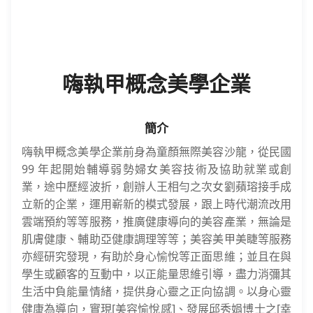
嗨執甲概念美學企業
簡介
嗨執甲概念美學企業前身為童顏無際美容沙龍，從民國
99 年起開始輔導弱勢婦女美容技術及協助就業或創
業，途中歷經波折，創辦人王相勻之次女劉蘋瑢接手成
立新的企業，運用嶄新的模式發展，跟上時代潮流改用
雲端預約等等服務，推廣健康導向的美容產業，無論是
肌膚健康、輔助亞健康調理等等；美容美甲美睫等服務
亦經研究發現，有助於身心愉悅等正面思維；並且在與
學生或顧客的互動中，以正能量思維引導，盡力消彌其
生活中負能量情緒，提供身心靈之正向協調。以身心靈
健康為導向，實現[美容愉悅感]、發展邱秀娟博士之[幸