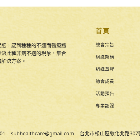
首頁
總會宗旨
狀態，感到種種的不適而醫療體
解決此種非病不適的現象，集合
組織架構
的解決方案。
組織章程
總會成員
活動預告
專業認證
601
subhealthcare@gmail.com
台北市松山區敦化北路307