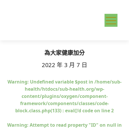
為大家健康加分
2022 年 3 月 7 日
Warning
: Undefined variable $post in
/home/sub-
health/htdocs/sub-health.org/wp-
content/plugins/oxygen/component-
framework/components/classes/code-
block.class.php(133) : eval()'d code
on line
2
Warning
: Attempt to read property "ID" on null in